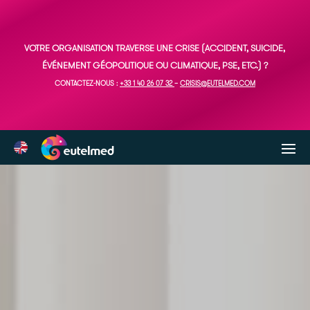
VOTRE ORGANISATION TRAVERSE UNE CRISE (ACCIDENT, SUICIDE,
ÉVÉNEMENT GÉOPOLITIQUE OU CLIMATIQUE, PSE, ETC.) ?
CONTACTEZ-NOUS :
+33 1 40 26 07 32
–
CRISIS@EUTELMED.COM