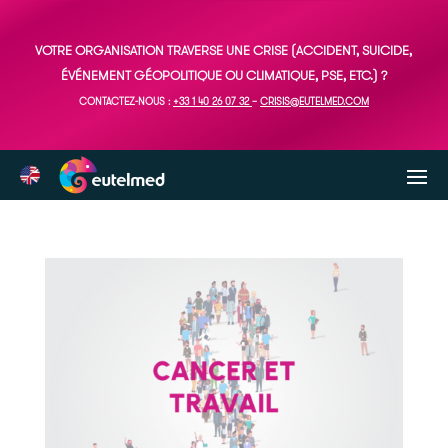
VOTRE ORGANISATION TRAVERSE UNE CRISE (ACCIDENT, SUICIDE,
ÉVÉNEMENT GÉOPOLITIQUE OU CLIMATIQUE, PSE, ETC.) ?
CONTACTEZ-NOUS :
+33 1 40 26 07 32
–
CRISIS@EUTELMED.COM