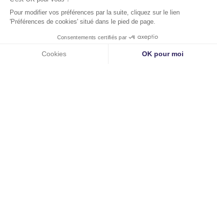
Images
©Camille Huguenot
Copyright Eutelmed |
WKDO
©